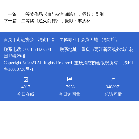
上一篇：
二等奖作品《血与火的锤炼》，摄影：吴刚
下一篇：
二等奖《逆火前行》，摄影：李从林
首页
|
走进协会
|
消防科普
|
团体标准
|
会员天地
|
消防培训
联系电话：023-63427308 联系地址：重庆市两江新区线外城市花
园12幢29楼
Copyright © 2020 All Rights Reserved. 重庆消防协会版权所有.
渝ICP
备16010730号-1
4017
17956
3408971
今日在线
今日访问量
总访问量