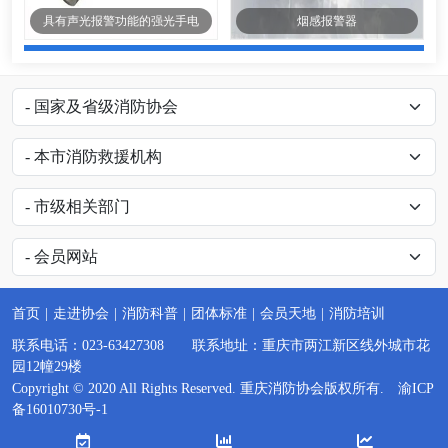
具有声光报警功能的强光手电
烟感报警器
首页
|
走进协会
|
消防科普
|
团体标准
|
会员天地
|
消防培训
联系电话：023-63427308 联系地址：重庆市两江新区线外城市花
园12幢29楼
Copyright © 2020 All Rights Reserved. 重庆消防协会版权所有.
渝ICP
备16010730号-1