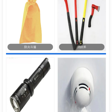
防火斗篷
消防斧