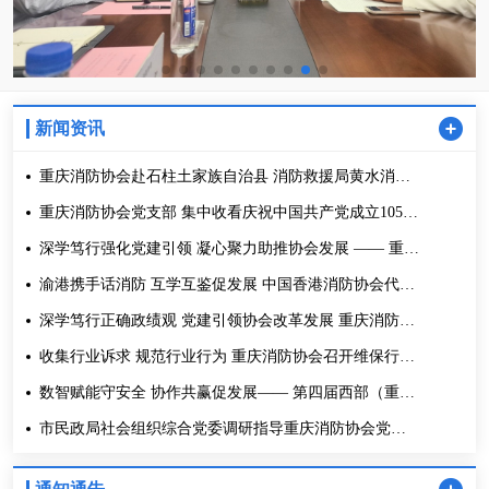
新闻资讯
重庆消防协会赴石柱土家族自治县 消防救援局黄水消防
站开展“八一”走访 慰问活动
重庆消防协会党支部 集中收看庆祝中国共产党成立105周
年大会
深学笃行强化党建引领 凝心聚力助推协会发展 —— 重庆
消防协会召开第五届理事会 第二次全体会议
渝港携手话消防 互学互鉴促发展 中国香港消防协会代表
团到访重庆消防协会交流座谈
深学笃行正确政绩观 党建引领协会改革发展 重庆消防协
会党支部召开党员大会
收集行业诉求 规范行业行为 重庆消防协会召开维保行业
调研座谈会
数智赋能守安全 协作共赢促发展—— 第四届西部（重
庆）国际消防与应急博览会圆满举办
市民政局社会组织综合党委调研指导重庆消防协会党建
和业务工作