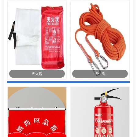
灭火毯
逃生绳