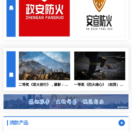
重庆信达可恩集团有限公司
重庆卫民防火知识宣传培训有限责任公司
为你》，
二等奖《逆火前行》，摄影：李
一等奖《烈火雄心》（组照），
从林
摄影：毕西洋
消防产品