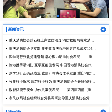
新闻资讯
重庆消防协会赴石柱土家族自治县 消防救援局黄水消防
站开展“八一”走访 慰问活动
重庆消防协会党支部 集中收看庆祝中国共产党成立105周
年大会
深学笃行强化党建引领 凝心聚力助推协会发展 —— 重庆
消防协会召开第五届理事会 第二次全体会议
渝港携手话消防 互学互鉴促发展 中国香港消防协会代表
团到访重庆消防协会交流座谈
深学笃行正确政绩观 党建引领协会改革发展 重庆消防协
会党支部召开党员大会
收集行业诉求 规范行业行为 重庆消防协会召开维保行业
调研座谈会
数智赋能守安全 协作共赢促发展—— 第四届西部（重
庆）国际消防与应急博览会圆满举办
市民政局社会组织综合党委调研指导重庆消防协会党建
和业务工作