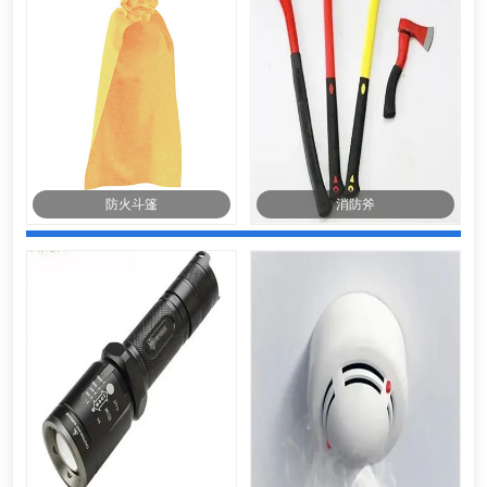
防火斗篷
消防斧