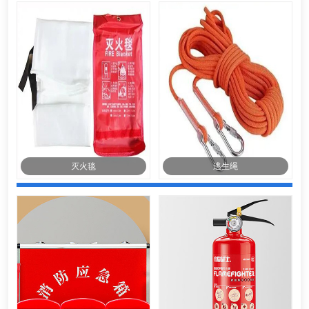
灭火毯
逃生绳