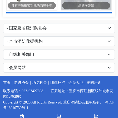
具有声光报警功能的强光手电
烟感报警器
首页
|
走进协会
|
消防科普
|
团体标准
|
会员天地
|
消防培训
联系电话：023-63427308 联系地址：重庆市两江新区线外城市花
园12幢29楼
Copyright © 2020 All Rights Reserved. 重庆消防协会版权所有.
渝ICP
备16010730号-1