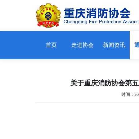
首页
走进协会
新闻资讯
关于重庆消防协会第五
时间：202