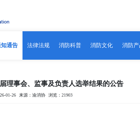
通知通告
法律法规
消防科普
消防文化
消防产
届理事会、监事及负责人选举结果的公告
6-01-26
来源：渝消协
浏览：21903